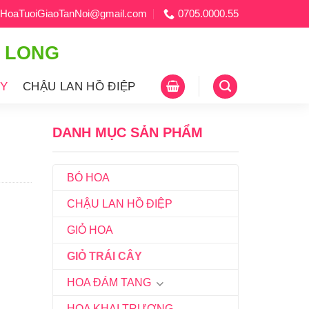
HoaTuoiGiaoTanNoi@gmail.com
0705.0000.55
H LONG
ÂY
CHẬU LAN HỒ ĐIỆP
DANH MỤC SẢN PHẨM
BÓ HOA
CHẬU LAN HỒ ĐIỆP
GIỎ HOA
GIỎ TRÁI CÂY
HOA ĐÁM TANG
HOA KHAI TRƯƠNG