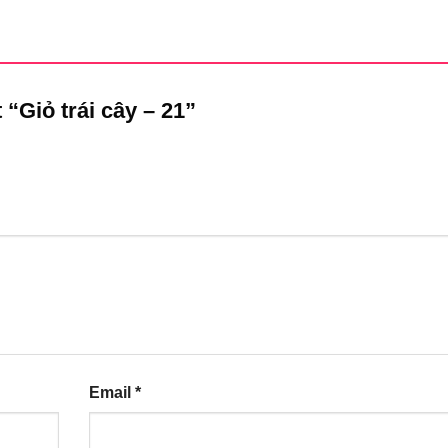
 “Giỏ trái cây – 21”
Email
*