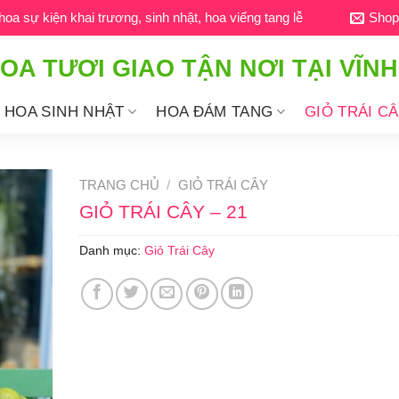
a sự kiện khai trương, sinh nhật, hoa viếng tang lễ
Shop
OA TƯƠI GIAO TẬN NƠI TẠI VĨN
HOA SINH NHẬT
HOA ĐÁM TANG
GIỎ TRÁI C
TRANG CHỦ
/
GIỎ TRÁI CÂY
GIỎ TRÁI CÂY – 21
Danh mục:
Giỏ Trái Cây