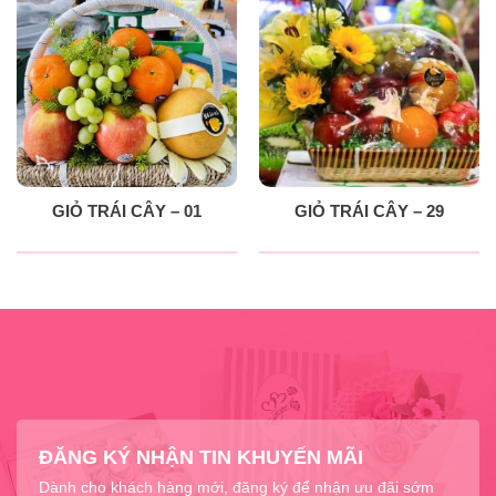
GIỎ TRÁI CÂY – 01
GIỎ TRÁI CÂY – 29
ĐĂNG KÝ NHẬN TIN KHUYẾN MÃI
Dành cho khách hàng mới, đăng ký để nhận ưu đãi sớm