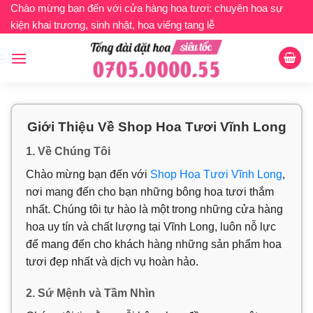
Bỏ
Chào mừng bạn đến với cửa hàng hoa tươi: chuyên hoa sự
kiện khai trương, sinh nhật, hoa viếng tang lễ
qua
nội
dung
Giới Thiệu Về Shop Hoa Tươi Vĩnh Long
1. Về Chúng Tôi
Chào mừng bạn đến với
Shop Hoa Tươi Vĩnh Long
,
nơi mang đến cho bạn những bông hoa tươi thắm
nhất. Chúng tôi tự hào là một trong những cửa hàng
hoa uy tín và chất lượng tại Vĩnh Long, luôn nỗ lực
để mang đến cho khách hàng những sản phẩm hoa
tươi đẹp nhất và dịch vụ hoàn hảo.
2. Sứ Mệnh và Tầm Nhìn