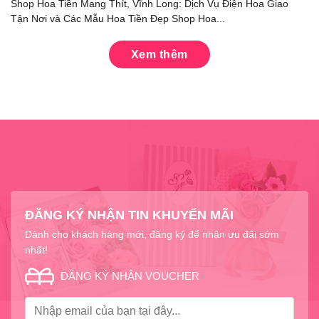
Shop Hoa Tiền Mang Thít, Vĩnh Long: Dịch Vụ Điện Hoa Giao
Tận Nơi và Các Mẫu Hoa Tiền Đẹp Shop Hoa...
Xem thêm
ĐĂNG KÝ NHẬN TIN KHUYẾN MÃI
Dành cho khách hàng mới, đăng ký để nhận ưu đãi sớm
nhất!
ĐĂNG KÝ NHẬN VOUCHER