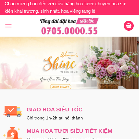
Bỏ
Chào mừng bạn đến với cửa hàng hoa tươi: chuyên hoa sự
kiện khai trương, sinh nhật, hoa viếng tang lễ
qua
nội
dung
GIAO HOA SIÊU TỐC
Chỉ trong 1h-2h tại nội thành
MUA HOA TƯƠI SIÊU TIẾT KIỆM