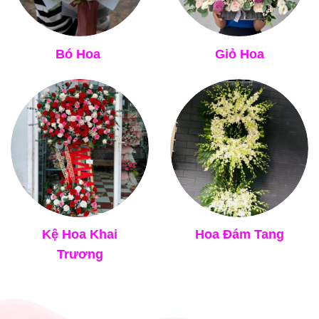
Bó Hoa
Giỏ Hoa
Kệ Hoa Khai
Hoa Đám Tang
Trương