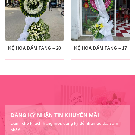
KỆ HOA ĐÁM TANG – 20
KỆ HOA ĐÁM TANG – 17
ĐĂNG KÝ NHẬN TIN KHUYẾN MÃI
Dành cho khách hàng mới, đăng ký để nhận ưu đãi sớm
nhất!