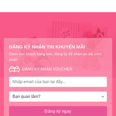
ĐĂNG KÝ NHẬN TIN KHUYẾN MÃI
Dành cho khách hàng mới, đăng ký để nhận ưu đãi sớm
nhất!
ĐĂNG KÝ NHẬN VOUCHER