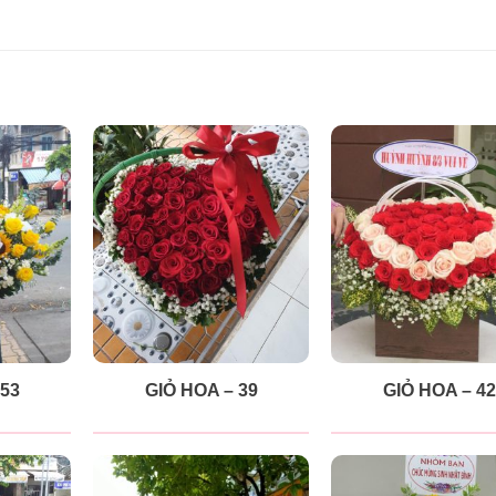
 53
GIỎ HOA – 39
GIỎ HOA – 42