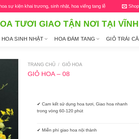
a sự kiện khai trương, sinh nhật, hoa viếng tang lễ
Shop
OA TƯƠI GIAO TẬN NƠI TẠI VĨN
HOA SINH NHẬT
HOA ĐÁM TANG
GIỎ TRÁI C
TRANG CHỦ
/
GIỎ HOA
GIỎ HOA – 08
✔ Cam kết sử dụng hoa tươi, Giao hoa nhanh
trong vòng 60-120 phút
✔ Miễn phí giao hoa nội thành