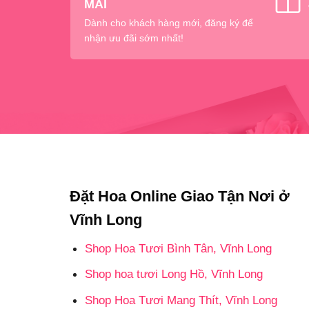
MÃI
Dành cho khách hàng mới, đăng ký để
nhận ưu đãi sớm nhất!
Đặt Hoa Online Giao Tận Nơi ở
Vĩnh Long
Shop Hoa Tươi Bình Tân, Vĩnh Long
Shop hoa tươi Long Hồ, Vĩnh Long
Shop Hoa Tươi Mang Thít, Vĩnh Long