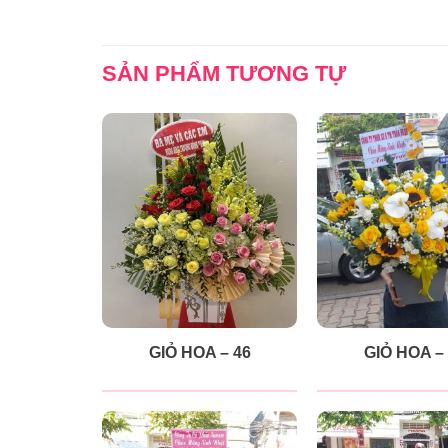
SẢN PHẨM TƯƠNG TỰ
GIỎ HOA – 46
GIỎ HOA –