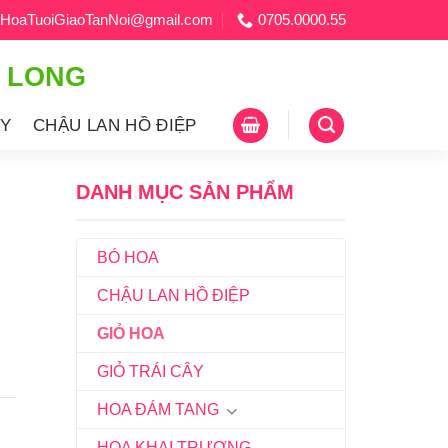
HoaTuoiGiaoTanNoi@gmail.com
0705.0000.55
H LONG
ÂY
CHẬU LAN HỒ ĐIỆP
DANH MỤC SẢN PHẨM
BÓ HOA
CHẬU LAN HỒ ĐIỆP
GIỎ HOA
GIỎ TRÁI CÂY
HOA ĐÁM TANG
HOA KHAI TRƯƠNG