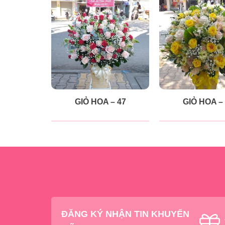
GIỎ HOA – 47
GIỎ HOA –
ĐĂNG KÝ NHẬN TIN KHUYẾN