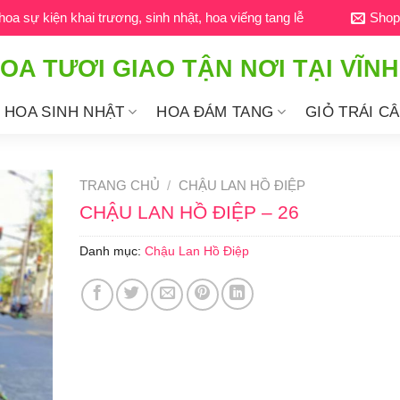
a sự kiện khai trương, sinh nhật, hoa viếng tang lễ
Shop
OA TƯƠI GIAO TẬN NƠI TẠI VĨN
HOA SINH NHẬT
HOA ĐÁM TANG
GIỎ TRÁI C
TRANG CHỦ
/
CHẬU LAN HỒ ĐIỆP
CHẬU LAN HỒ ĐIỆP – 26
Danh mục:
Chậu Lan Hồ Điệp