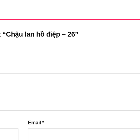
t “Chậu lan hồ điệp – 26”
Email
*