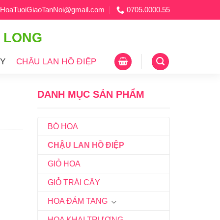
HoaTuoiGiaoTanNoi@gmail.com
0705.0000.55
H LONG
ÂY
CHẬU LAN HỒ ĐIỆP
DANH MỤC SẢN PHẨM
BÓ HOA
CHẬU LAN HỒ ĐIỆP
GIỎ HOA
GIỎ TRÁI CÂY
HOA ĐÁM TANG
HOA KHAI TRƯƠNG