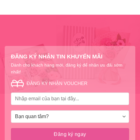
ĐĂNG KÝ NHẬN TIN KHUYẾN MÃI
Dành cho khách hàng mới, đăng ký để nhận ưu đãi sớm
nhất!
ĐĂNG KÝ NHẬN VOUCHER