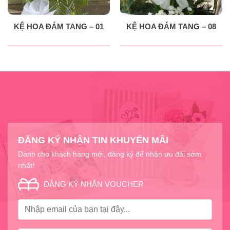
KỆ HOA ĐÁM TANG – 01
KỆ HOA ĐÁM TANG – 08
ĐĂNG KÝ NHẬN TIN KHUYẾN MÃI
Dành cho khách hàng mới, đăng ký để nhận ưu đãi sớm
nhất!
ĐĂNG KÝ NHẬN VOUCHER