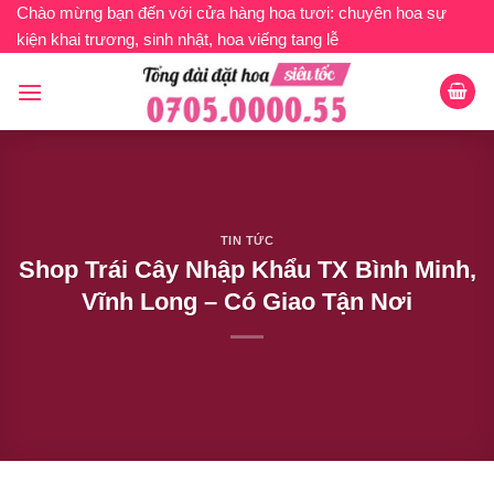
Bỏ
Chào mừng bạn đến với cửa hàng hoa tươi: chuyên hoa sự
kiện khai trương, sinh nhật, hoa viếng tang lễ
qua
nội
dung
TIN TỨC
Shop Trái Cây Nhập Khẩu TX Bình Minh,
Vĩnh Long – Có Giao Tận Nơi