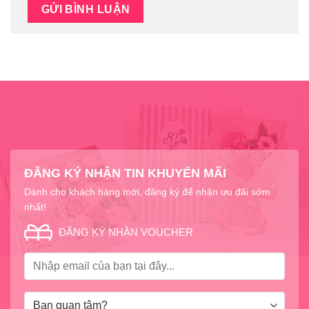
ĐĂNG KÝ NHẬN TIN KHUYẾN MÃI
Dành cho khách hàng mới, đăng ký để nhận ưu đãi sớm
nhất!
ĐĂNG KÝ NHẬN VOUCHER