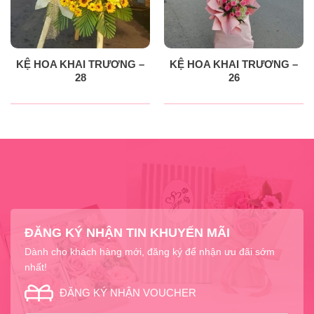
KỆ HOA KHAI TRƯƠNG –
KỆ HOA KHAI TRƯƠNG –
28
26
ĐĂNG KÝ NHẬN TIN KHUYẾN MÃI
Dành cho khách hàng mới, đăng ký để nhận ưu đãi sớm
nhất!
ĐĂNG KÝ NHẬN VOUCHER