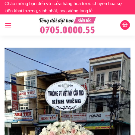
Bỏ
Chào mừng bạn đến với cửa hàng hoa tươi: chuyên hoa sự
kiện khai trương, sinh nhật, hoa viếng tang lễ
qua
nội
dung