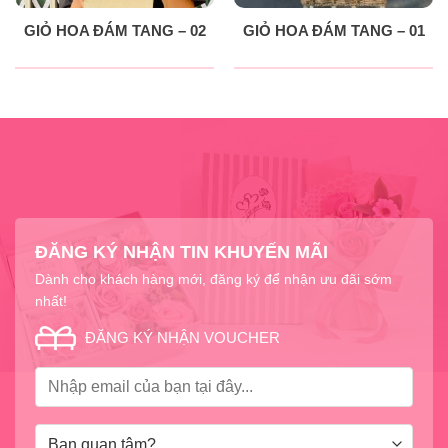
GIỎ HOA ĐÁM TANG – 02
GIỎ HOA ĐÁM TANG – 01
ĐĂNG KÝ NHẬN TIN KHUYẾN MÃI
Dành cho khách hàng mới, đăng ký để nhận ưu đãi sớm
nhất!
ĐĂNG KÝ NHẬN VOUCHER