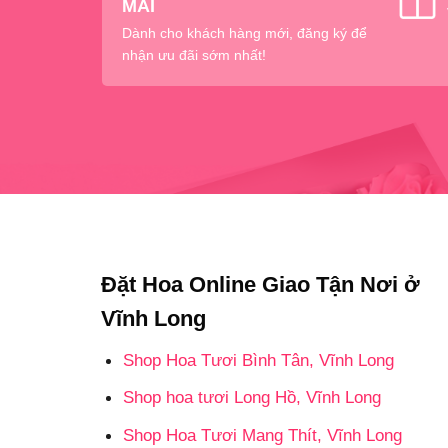
MÃI
Dành cho khách hàng mới, đăng ký để
nhận ưu đãi sớm nhất!
Đặt Hoa Online Giao Tận Nơi ở
Vĩnh Long
Shop Hoa Tươi Bình Tân, Vĩnh Long
Shop hoa tươi Long Hồ, Vĩnh Long
Shop Hoa Tươi Mang Thít, Vĩnh Long