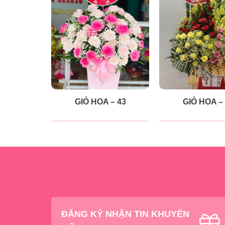
GIỎ HOA – 43
GIỎ HOA –
ĐĂNG KÝ NHẬN TIN KHUYẾN