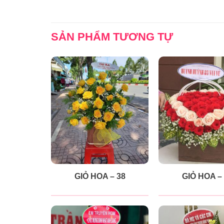
SẢN PHẨM TƯƠNG TỰ
GIỎ HOA – 38
GIỎ HOA –