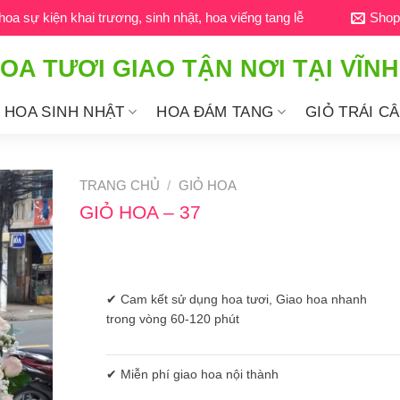
a sự kiện khai trương, sinh nhật, hoa viếng tang lễ
Shop
OA TƯƠI GIAO TẬN NƠI TẠI VĨN
HOA SINH NHẬT
HOA ĐÁM TANG
GIỎ TRÁI C
TRANG CHỦ
/
GIỎ HOA
GIỎ HOA – 37
✔ Cam kết sử dụng hoa tươi, Giao hoa nhanh
trong vòng 60-120 phút
✔ Miễn phí giao hoa nội thành