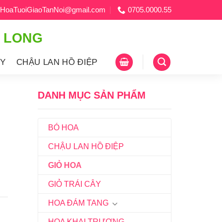
HoaTuoiGiaoTanNoi@gmail.com
0705.0000.55
H LONG
ÂY
CHẬU LAN HỒ ĐIỆP
DANH MỤC SẢN PHẨM
BÓ HOA
CHẬU LAN HỒ ĐIỆP
GIỎ HOA
GIỎ TRÁI CÂY
HOA ĐÁM TANG
HOA KHAI TRƯƠNG