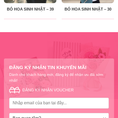
BÓ HOA SINH NHẬT – 39
BÓ HOA SINH NHẬT – 30
ĐĂNG KÝ NHẬN TIN KHUYẾN MÃI
Dành cho khách hàng mới, đăng ký để nhận ưu đãi sớm
nhất!
ĐĂNG KÝ NHẬN VOUCHER