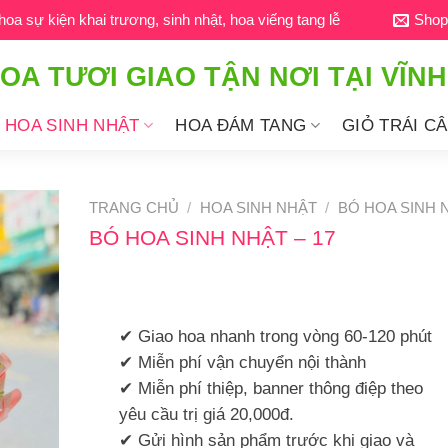
a sự kiện khai trương, sinh nhật, hoa viếng tang lễ
Shop
OA TƯƠI GIAO TẬN NƠI TẠI VĨN
HOA SINH NHẬT
HOA ĐÁM TANG
GIỎ TRÁI C
TRANG CHỦ
/
HOA SINH NHẬT
/
BÓ HOA SINH 
BÓ HOA SINH NHẬT – 17
✔ Giao hoa nhanh trong vòng 60-120 phút
✔ Miễn phí vận chuyển nội thành
✔ Miễn phí thiệp, banner thông điệp theo
yêu cầu trị giá 20,000đ.
✔ Gửi hình sản phẩm trước khi giao và