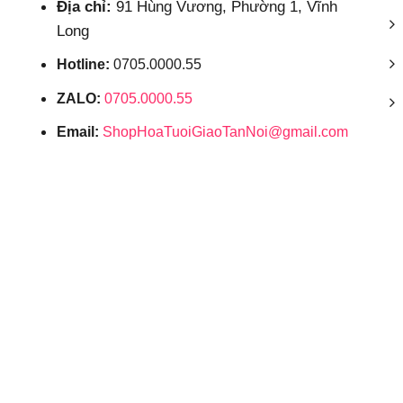
Địa chỉ:
91 Hùng Vương, Phường 1, Vĩnh
Long
Hotline:
0705.0000.55
ZALO:
0705.0000.55
Email:
ShopHoaTuoiGiaoTanNoi@gmail.com