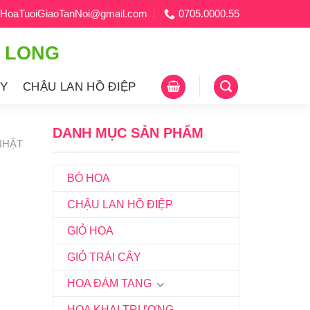
HoaTuoiGiaoTanNoi@gmail.com
0705.0000.55
H LONG
ÂY
CHẬU LAN HỒ ĐIỆP
DANH MỤC SẢN PHẨM
NHẬT
BÓ HOA
CHẬU LAN HỒ ĐIỆP
GIỎ HOA
GIỎ TRÁI CÂY
HOA ĐÁM TANG
HOA KHAI TRƯƠNG