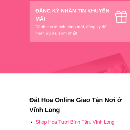
ĐĂNG KÝ NHẬN TIN KHUYẾN
MÃI
Dành cho khách hàng mới, đăng ký để
nhận ưu đãi sớm nhất!
Đặt Hoa Online Giao Tận Nơi ở
Vĩnh Long
Shop Hoa Tươi Bình Tân, Vĩnh Long