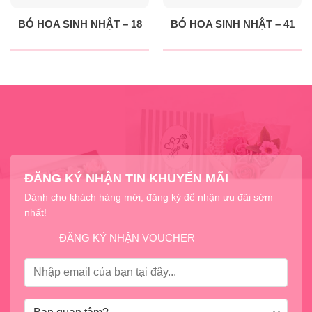
BÓ HOA SINH NHẬT – 18
BÓ HOA SINH NHẬT – 41
ĐĂNG KÝ NHẬN TIN KHUYẾN MÃI
Dành cho khách hàng mới, đăng ký để nhận ưu đãi sớm
nhất!
ĐĂNG KÝ NHẬN VOUCHER