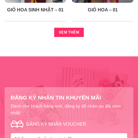
GIỎ HOA SINH NHẬT – 01
GIỎ HOA – 01
XEM THÊM
ĐĂNG KÝ NHẬN TIN KHUYẾN MÃI
Dành cho khách hàng mới, đăng ký để nhận ưu đãi sớm
nhất!
ĐĂNG KÝ NHẬN VOUCHER